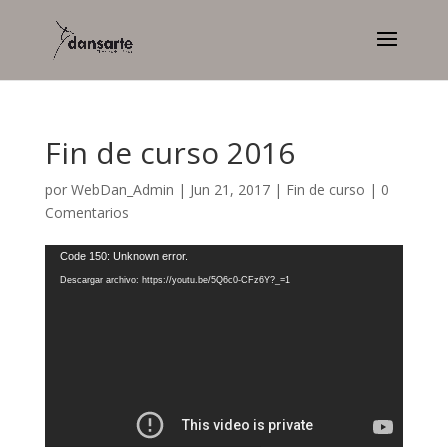
Fin de curso 2016
por
WebDan_Admin
|
Jun 21, 2017
|
Fin de curso
|
0
Comentarios
Reproductor
Code 150: Unknown error.
de
Descargar archivo: https://youtu.be/5Q6c0-CFz6Y?_=1
vídeo